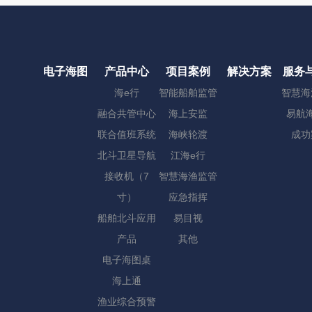
电子海图
产品中心
项目案例
解决方案
服务
海e行
智能船舶监管
智慧海
融合共管中心
海上安监
易航海
联合值班系统
海峡轮渡
成功
北斗卫星导航
江海e行
接收机（7
智慧海渔监管
寸）
应急指挥
船舶北斗应用
易目视
产品
其他
电子海图桌
海上通
渔业综合预警