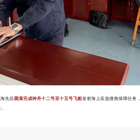
海先后
圆满完成神舟十二号至十五号飞船
发射海上应急搜救保障任务
量。