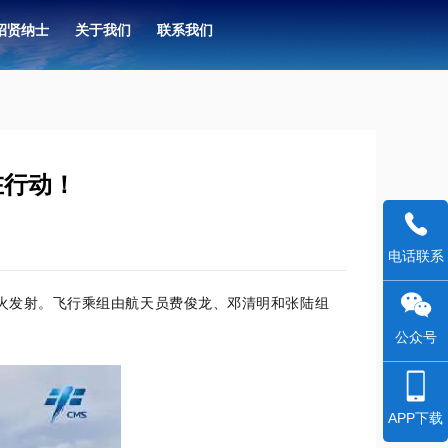
招贤纳士
关于我们
联系我们
在行动！
电话联系
飞行乘组由航天员
、
和
组
火发射。
费俊龙
邓清明
张陆
公众号
APP下载