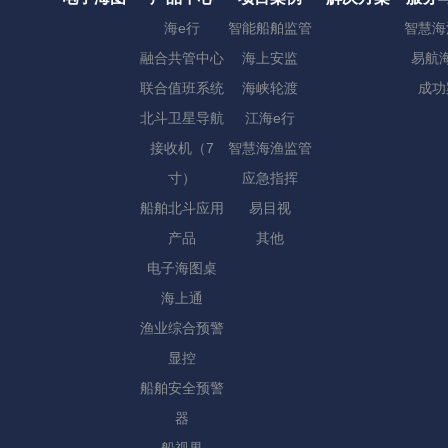
海e行
智能船舶监管
智慧海
融合共管中心
海上安监
易航海
联合值班系统
海峡轮渡
成功
北斗卫星导航
江海e行
接收机（7
智慧海渔监管
寸）
应急指挥
船舶北斗应用
易目视
产品
其他
电子海图桌
海上通
渔业综合预警
显控
船舶安全预警
器