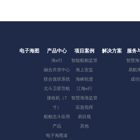
电子海图
产品中心
项目案例
解决方案
服务
海e行
智能船舶监管
智慧海
融合共管中心
海上安监
易航海
联合值班系统
海峡轮渡
成功
北斗卫星导航
江海e行
接收机（7
智慧海渔监管
寸）
应急指挥
船舶北斗应用
易目视
产品
其他
电子海图桌