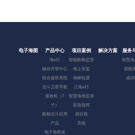
电子海图
产品中心
项目案例
解决方案
服务
海e行
智能船舶监管
智慧海
融合共管中心
海上安监
易航海
联合值班系统
海峡轮渡
成功
北斗卫星导航
江海e行
接收机（7
智慧海渔监管
寸）
应急指挥
船舶北斗应用
易目视
产品
其他
电子海图桌